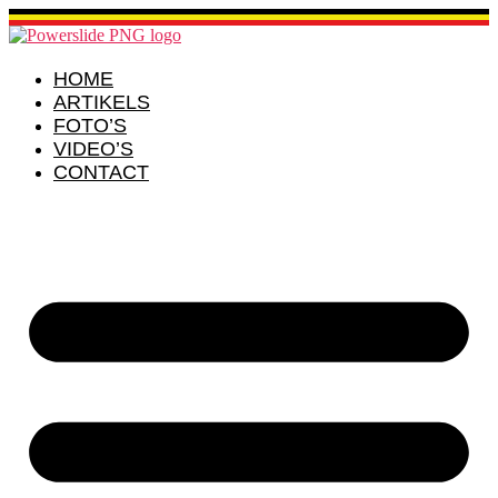
Ga
naar
de
inhoud
HOME
ARTIKELS
FOTO’S
VIDEO’S
CONTACT